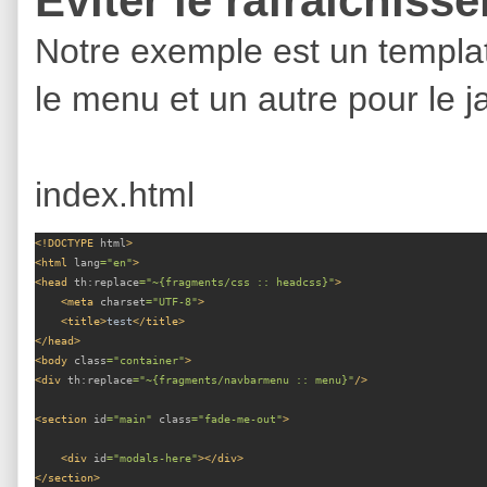
Éviter le rafraîchis
Notre exemple est un templat
le menu et un autre pour le j
index.html
<!DOCTYPE 
html
>
<html 
lang
="en"
>
<head 
th:replace
="~{fragments/css :: headcss}"
>
    <meta 
charset
="UTF-8"
>
    <title>
test
</title>
</head>
<body 
class
="container"
>
<div 
th:replace
="~{fragments/navbarmenu :: menu}"
/>
<section 
id
="main" 
class
="fade-me-out"
>
    <div 
id
="modals-here"
></div>
</section>