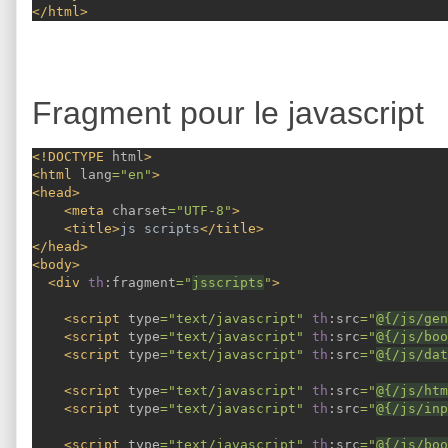
</html>
Fragment pour le javascript
<!DOCTYPE 
html
>
<html 
lang
="en"
>
<head>
    <meta 
charset
="UTF-8"
>
    <title>
js scripts
</title>
</head>
<body>
  <div 
th
:fragment
="
jsscripts
"
>
    <script 
type
="text/javascript" 
th
:src
="
@{/js/gen
    <script 
type
="text/javascript" 
th
:src
="
@{/js/boo
    <script 
type
="text/javascript" 
th
:src
="
@{/js/dat
    <script 
type
="text/javascript" 
th
:src
="
@{/js/htm
    <script 
type
="text/javascript" 
th
:src
="
@{/js/inp
    <script 
type
="text/javascript" 
th
:src
="
@{/js/boo