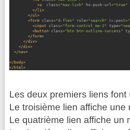
            <a  
class
="nav-link" 
hx-push-url
="true" 
          </li>
        </ul>
        <form 
class
="d-flex" 
role
="search" 
hx
:post
="
          <input 
class
="form-control me-2" 
type
="sea
          <button 
class
="btn btn-outline-success" 
ty
        </form>
      </div>
    </div>
  </nav>
</body>
</html>
Les deux premiers liens fon
Le troisième lien affiche une
Le quatrième lien affiche u