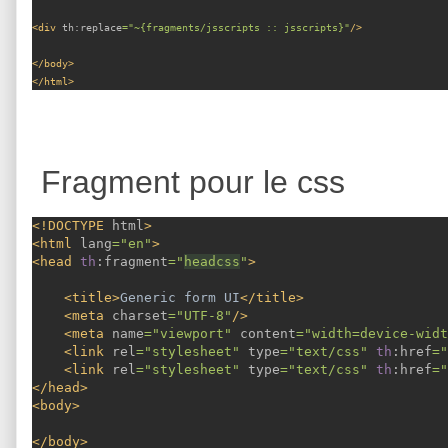
<div 
th:replace
="~{fragments/jsscripts :: jsscripts}"
/>
</body>
</html>
Fragment pour le css
<!DOCTYPE 
html
>
<html 
lang
="en"
>
<head 
th
:fragment
="
headcss
"
>
    <title>
Generic form UI
</title>
    <meta 
charset
="UTF-8"
/>
    <meta 
name
="viewport" 
content
="width=device-widt
    <link 
rel
="stylesheet" 
type
="text/css" 
th
:href
="
    <link 
rel
="stylesheet" 
type
="text/css" 
th
:href
="
</head>
<body>
</body>