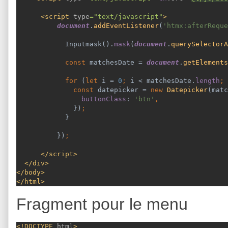
      <script 
type
="text/javascript"
>
document
.
addEventListener
(
'htmx:afterReque
Inputmask().
mask
(
document
.
querySelectorA
            const 
matchesDate = 
document
.
getElements
            for 
(
let 
i = 
0
; 
i < matchesDate.
length
; 
const 
datepicker = 
new 
Datepicker
(matc
buttonClass
: 
'btn'
,
})
;
}
          })
;
</script>
  </div>
</body>
</html>
Fragment pour le menu
<!DOCTYPE 
html
>