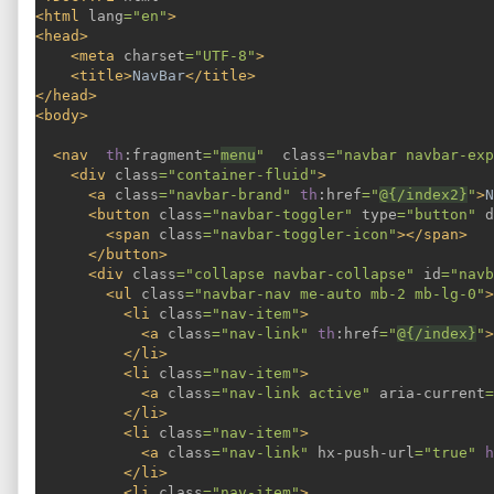
<html 
lang
="en"
>
<head>
    <meta 
charset
="UTF-8"
>
    <title>
NavBar
</title>
</head>
<body>
  <nav  
th
:fragment
="
menu
"  
class
="navbar navbar-exp
    <div 
class
="container-fluid"
>
      <a 
class
="navbar-brand" 
th
:href
="
@{/index2}
"
>
N
      <button 
class
="navbar-toggler" 
type
="button" 
d
        <span 
class
="navbar-toggler-icon"
></span>
      </button>
      <div 
class
="collapse navbar-collapse" 
id
="navb
        <ul 
class
="navbar-nav me-auto mb-2 mb-lg-0"
>
          <li 
class
="nav-item"
>
            <a 
class
="nav-link" 
th
:href
="
@{/index}
"
>
          </li>
          <li 
class
="nav-item"
>
            <a 
class
="nav-link active" 
aria-current
=
          </li>
          <li 
class
="nav-item"
>
            <a 
class
="nav-link" 
hx-push-url
="true" 
h
          </li>
          <li 
class
="nav-item"
>