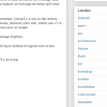
y a toujours un message du temps qu'il reste
Libellés
Android
umérique. Lorsqu'il y a une ou des erreurs,
niveau, plusieurs sites web, mettre une «*» à
apen
chose pour un usager.
api
vantage d'options.
architecture
 façon d'utiliser le logiciel sont un bon
Astuce
Bash
il y en a trop.
bd
bootstrap
brother
bumblebee
code postal
datatable