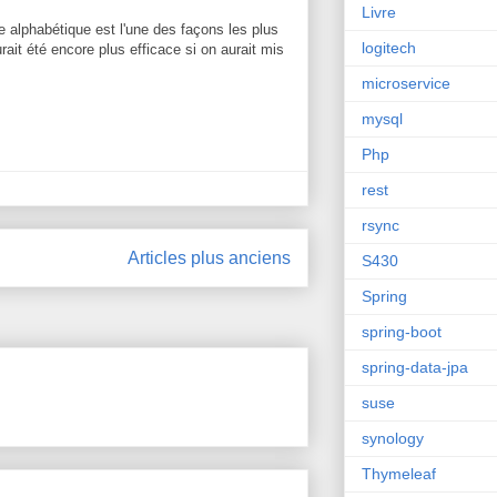
Livre
re alphabétique est l'une des façons les plus
logitech
ait été encore plus efficace si on aurait mis
microservice
mysql
Php
rest
rsync
Articles plus anciens
S430
Spring
spring-boot
spring-data-jpa
suse
synology
Thymeleaf