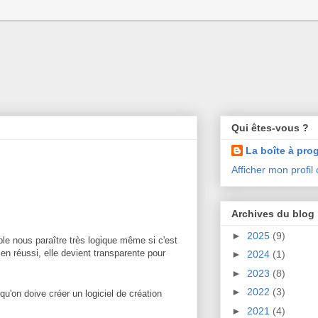
Qui êtes-vous ?
La boîte à pro
Afficher mon profil
Archives du blog
►
2025
(9)
ble nous paraître très logique même si c'est
ien réussi, elle devient transparente pour
►
2024
(1)
►
2023
(8)
►
2022
(3)
qu'on doive créer un logiciel de création
►
2021
(4)