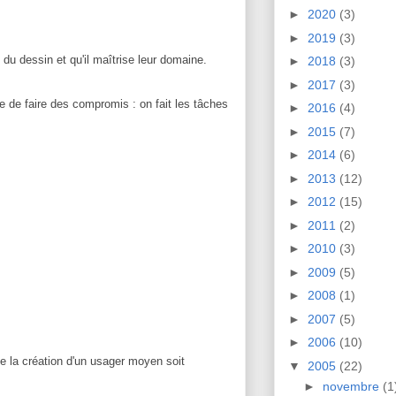
►
2020
(3)
►
2019
(3)
 du dessin et qu'il maîtrise leur domaine.
►
2018
(3)
►
2017
(3)
le de faire des compromis : on fait les tâches
►
2016
(4)
►
2015
(7)
►
2014
(6)
►
2013
(12)
►
2012
(15)
►
2011
(2)
►
2010
(3)
►
2009
(5)
►
2008
(1)
►
2007
(5)
►
2006
(10)
ue la création d'un usager moyen soit
▼
2005
(22)
►
novembre
(1