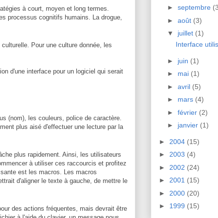
►
septembre
(
tratégies à court, moyen et long termes.
des processus cognitifs humains. La drogue,
►
août
(3)
▼
juillet
(1)
Interface utili
culturelle. Pour une culture donnée, les
►
juin
(1)
on d'une interface pour un logiciel qui serait
►
mai
(1)
►
avril
(5)
►
mars
(4)
►
février
(2)
us (nom), les couleurs, police de caractère.
►
janvier
(1)
ment plus aisé d'effectuer une lecture par la
►
2004
(15)
►
2003
(4)
âche plus rapidement. Ainsi, les utilisateurs
ommencer à utiliser ces raccourcis et profitez
►
2002
(24)
essante est les macros. Les macros
►
2001
(15)
rait d'aligner le texte à gauche, de mettre le
►
2000
(20)
►
1999
(15)
our des actions fréquentes, mais devrait être
fichier à l'aide du clavier, un message nous