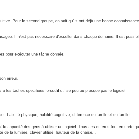
intuitive. Pour le second groupe, on sait qu'ils ont déjà une bonne connaissance
 usagée. Il n'est pas nécessaire d'exceller dans chaque domaine. Il est possib
des pour exécuter une tâche donnée.
son erreur.
ire les tâches spécifiées lorsqu'il utilise peu ou presque pas le logiciel.
 habilité physique, habilité cognitive, différence culturelle et culturelle.
la capacité des gens à utiliser un logiciel. Tous ces critères font en sorte q
té de la lumière, clavier utilisé, hauteur de la chaise...