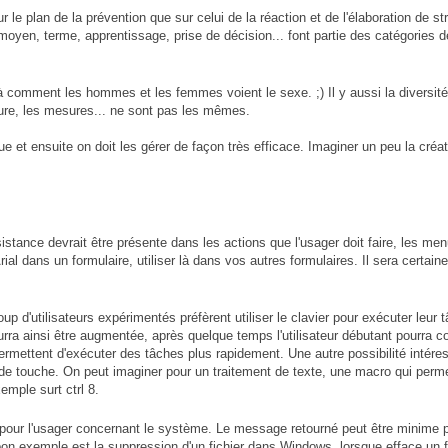
r le plan de la prévention que sur celui de la réaction et de l'élaboration de s
moyen, terme, apprentissage, prise de décision... font partie des catégories 
à comment les hommes et les femmes voient le sexe. ;) Il y aussi la diversité 
eure, les mesures... ne sont pas les mêmes.
que et ensuite on doit les gérer de façon très efficace. Imaginer un peu la créati
tance devrait être présente dans les actions que l'usager doit faire, les men
l dans un formulaire, utiliser là dans vos autres formulaires. Il sera certaine
up d'utilisateurs expérimentés préfèrent utiliser le clavier pour exécuter leur t
rra ainsi être augmentée, après quelque temps l'utilisateur débutant pourra c
permettent d'exécuter des tâches plus rapidement. Une autre possibilité intér
e touche. On peut imaginer pour un traitement de texte, une macro qui permett
emple surt ctrl 8.
n pour l'usager concernant le système. Le message retourné peut être minime p
n bon exemple est la suppression d'un fichier dans Windows, lorsque efface un 