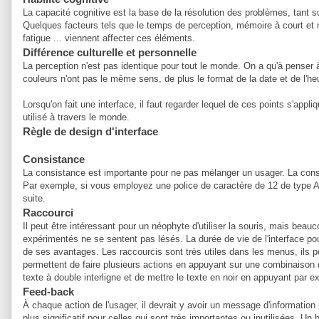
La capacité cognitive est la base de la résolution des problèmes, tant su
Quelques facteurs tels que le temps de perception, mémoire à court et 
fatigue ... viennent affecter ces éléments.
Différence culturelle et personnelle
La perception n'est pas identique pour tout le monde. On a qu'à penser 
couleurs n'ont pas le même sens, de plus le format de la date et de l'h
Lorsqu'on fait une interface, il faut regarder lequel de ces points s'appli
utilisé à travers le monde.
Règle de design d'interface
Consistance
La consistance est importante pour ne pas mélanger un usager. La consis
Par exemple, si vous employez une police de caractère de 12 de type Aria
suite.
Raccourci
Il peut être intéressant pour un néophyte d'utiliser la souris, mais beauco
expérimentés ne se sentent pas lésés. La durée de vie de l'interface pou
de ses avantages. Les raccourcis sont très utiles dans les menus, ils 
permettent de faire plusieurs actions en appuyant sur une combinaison d
texte à double interligne et de mettre le texte en noir en appuyant par ex
Feed-back
À chaque action de l'usager, il devrait y avoir un message d'informatio
plus significatif pour celles qui sont très importantes ou inutilisées. U