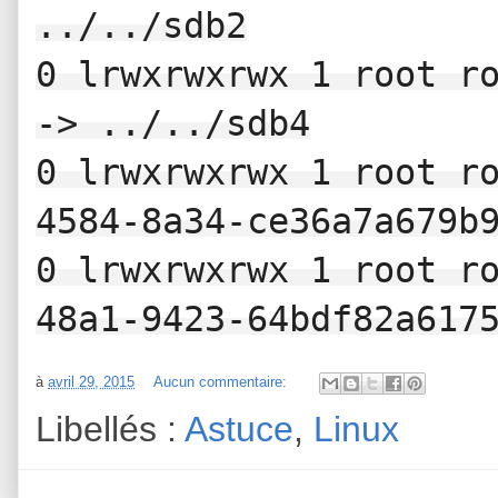
../../sdb2

0 lrwxrwxrwx 1 root ro
-> ../../sdb4

0 lrwxrwxrwx 1 root r
4584-8a34-ce36a7a679b9
0 lrwxrwxrwx 1 root r
48a1-9423-64bdf82a617
à
avril 29, 2015
Aucun commentaire:
Libellés :
Astuce
,
Linux