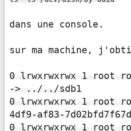
dans une console.
sur ma machine, j'obt
0 lrwxrwxrwx 1 root ro
-> ../../sdb1

0 lrwxrwxrwx 1 root r
4df9-af83-7d02bfd7f67d
0 lrwxrwxrwx 1 root ro