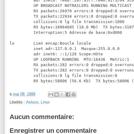
          adr inet6: fe80::207:95ff:fe46:91f3/64 Sco
          UP BROADCAST NOTRAILERS RUNNING MULTICAST 
          RX packets:26970 errors:0 dropped:0 overru
          TX packets:22934 errors:0 dropped:0 overru
          collisions:0 lg file transmission:1000

          RX bytes:18964605 (18.0 Mb)  TX bytes:3107
          Interruption:5 Adresse de base:0xd000

lo        Lien encap:Boucle locale

          inet adr:127.0.0.1  Masque:255.0.0.0

          adr inet6: ::1/128 Scope:Hôte

          UP LOOPBACK RUNNING  MTU:16436  Metric:1

          RX packets:282 errors:0 dropped:0 overruns
          TX packets:282 errors:0 dropped:0 overruns
          collisions:0 lg file transmission:0

          RX bytes:58006 (56.6 Kb)  TX bytes:58006 (
à
mai 08, 1999
Libellés :
Astuce
,
Linux
Aucun commentaire:
Enregistrer un commentaire