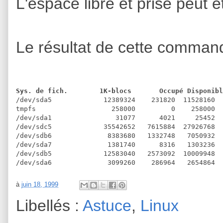
L'espace libre et prise peut 
Le résultat de cette comman
Sys. de fich.        1K-blocs       Occupé Disponibl
/dev/sda5             12389324    231820  11528160  
tmpfs                   258000         0    258000  
/dev/sda1                31077      4021     25452  
/dev/sdc5             35542652   7615884  27926768  
/dev/sdb6              8383680   1332748   7050932  
/dev/sda7              1381740      8316   1303236  
/dev/sdb5             12583040   2573092  10009948  
/dev/sda6              3099260    286964   2654864  
à
juin 18, 1999
Libellés :
Astuce
,
Linux